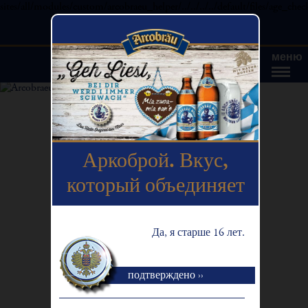
sites/all/modules/custom/arcobraeu_helper/../../../../default/files/age_chec
меню
Аркоброй. Вкус,
который объединяет
Да, я старше 16 лет.
подтверждено ››