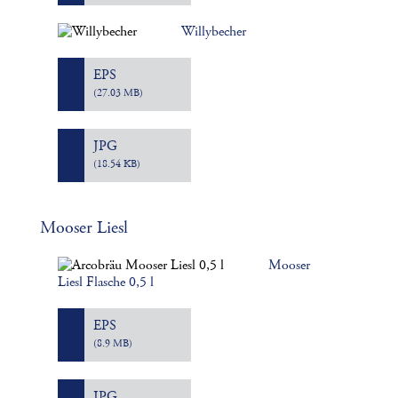
Willybecher
EPS
(27.03 MB)
JPG
(18.54 KB)
Mooser Liesl
Mooser
Liesl Flasche 0,5 l
EPS
(8.9 MB)
JPG