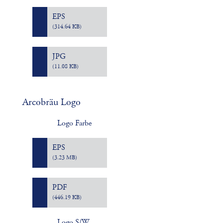
EPS
(314.64 KB)
JPG
(11.08 KB)
Arcobräu Logo
Logo Farbe
EPS
(3.23 MB)
PDF
(446.19 KB)
Logo S/W