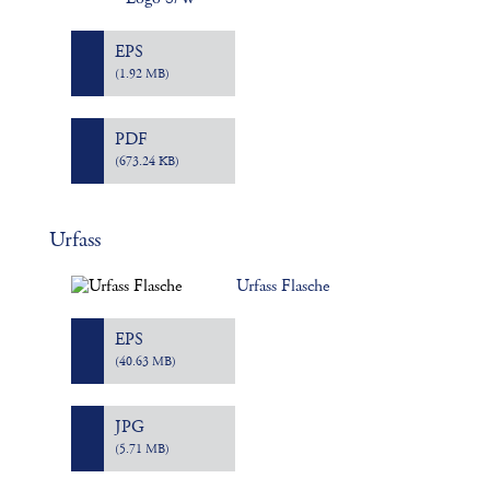
EPS
(1.92 MB)
PDF
(673.24 KB)
Urfass
Urfass Flasche
EPS
(40.63 MB)
JPG
(5.71 MB)