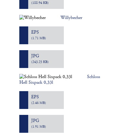
(188.94 KB)
Willybecher
EPS
(1.71 MB)
JPG
(243.25 KB)
Schloss
Hell Sixpack 0,33l
EPS
(2.46 MB)
JPG
(1.91 MB)