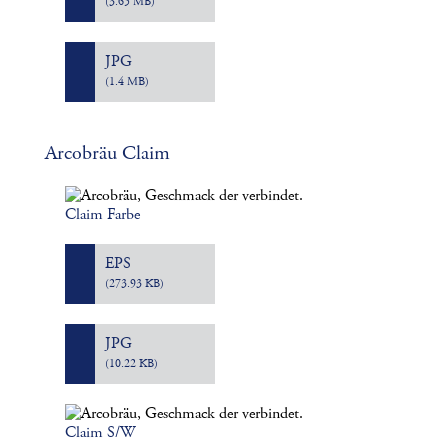
(3.65 MB)
JPG
(1.4 MB)
Arcobräu Claim
Claim Farbe
EPS
(273.93 KB)
JPG
(10.22 KB)
Claim S/W