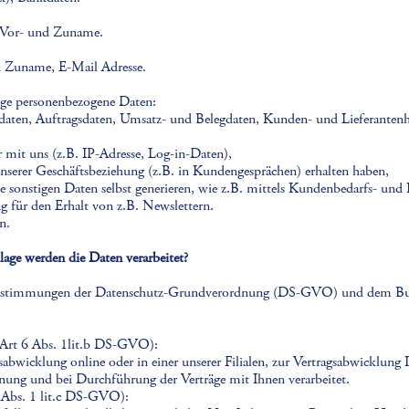
u Vor- und Zuname.
d Zuname, E-Mail Adresse.
tige personenbezogene Daten:
aten, Auftragsdaten, Umsatz- und Belegdaten, Kunden- und Lieferantenhi
mit uns (z.B. IP-Adresse, Log-in-Daten),
serer Geschäftsbeziehung (z.B. in Kundengesprächen) erhalten haben,
sonstigen Daten selbst generieren, wie z.B. mittels Kundenbedarfs- und
für den Erhalt von z.B. Newslettern.
n.
age werden die Daten verarbeitet?
 Bestimmungen der Datenschutz-Grundverordnung (DS-GVO) und dem Bund
 (Art 6 Abs. 1lit.b DS-GVO):
gsabwicklung online oder in einer unserer Filialen, zur Vertragsabwicklun
ung und bei Durchführung der Verträge mit Ihnen verarbeitet.
6 Abs. 1 lit.c DS-GVO):