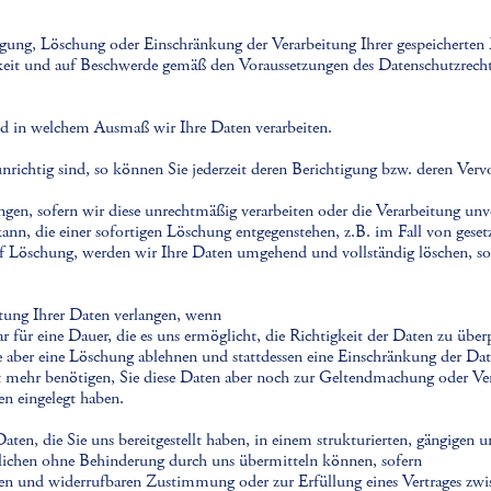
tigung, Löschung oder Einschränkung der Verarbeitung Ihrer gespeicherten
keit und auf Beschwerde gemäß den Voraussetzungen des Datenschutzrecht
nd in welchem Ausmaß wir Ihre Daten verarbeiten.
unrichtig sind, so können Sie jederzeit deren Berichtigung bzw. deren Ver
gen, sofern wir diese unrechtmäßig verarbeiten oder die Verarbeitung unve
 kann, die einer sofortigen Löschung entgegenstehen, z.B. im Fall von gese
öschung, werden wir Ihre Daten umgehend und vollständig löschen, sowei
tung Ihrer Daten verlangen, wenn
r für eine Dauer, die es uns ermöglicht, die Richtigkeit der Daten zu über
e aber eine Löschung ablehnen und stattdessen eine Einschränkung der Da
 mehr benötigen, Sie diese Daten aber noch zur Geltendmachung oder Ve
n eingelegt haben.
aten, die Sie uns bereitgestellt haben, in einem strukturierten, gängigen
tlichen ohne Behinderung durch uns übermitteln können, sofern
ten und widerrufbaren Zustimmung oder zur Erfüllung eines Vertrages zwi