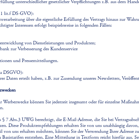
rfüllung unterschiedlicher gesetzlicher Verpflichtungen z.B. aus dem Ha
. 1 lit.f DS-GVO):
erarbeitung über die eigentliche Erfüllung des Vertrags hinaus zur Wahru
igter Interessen erfolgt beispielsweise in folgenden Fällen:
ntwicklung von Dienstleistungen und Produkten;
ank zur Verbesserung des Kundenservice
ionen und Pressemitteilungen.
it.a DSGVO):
rer Daten erteilt haben, z.B. zur Zusendung unseres Newsletters, Veröffe
ezwecken
Werbezwecke können Sie jederzeit insgesamt oder für einzelne Maßnahmen
n.
s § 7 Abs.3 UWG berechtigt, die E-Mail-Adresse, die Sie bei Vertragsabs
tzen. Diese Produktempfehlungen erhalten Sie von uns unabhängig davon, 
l von uns erhalten möchten, können Sie der Verwendung Ihrer Adresse zu
 Basistarifen entstehen. Eine Mitteilung in Textform reicht hierfür aus. Se