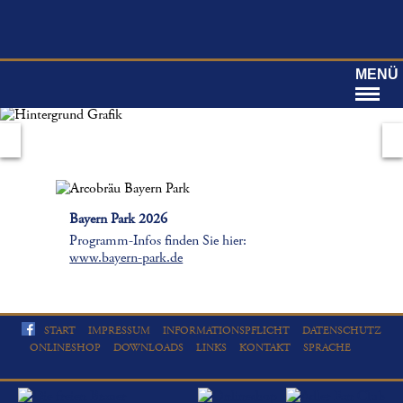
MENÜ
Arcobräu Bayern Park
fe
Vo
Bayern Park 2026
Vo
Programm-Infos finden Sie hier:
Eu
www.bayern-park.de
START
IMPRESSUM
INFORMATIONSPFLICHT
DATENSCHUTZ
ONLINESHOP
DOWNLOADS
LINKS
KONTAKT
SPRACHE