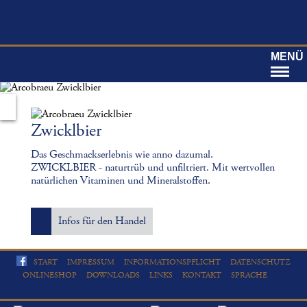
MENÜ
Zwicklbier
Das Geschmackserlebnis wie anno dazumal.
ZWICKLBIER - naturtrüb und unfiltriert. Mit wertvollen
natürlichen Vitaminen und Mineralstoffen.
Infos für den Handel
START
IMPRESSUM
INFORMATIONSPFLICHT
DATENSCHUTZ
ONLINESHOP
DOWNLOADS
LINKS
KONTAKT
SPRACHE