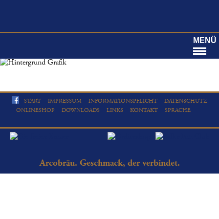
MENÜ
START
IMPRESSUM
INFORMATIONSPFLICHT
DATENSCHUTZ
ONLINESHOP
DOWNLOADS
LINKS
KONTAKT
SPRACHE
Arcobräu. Geschmack, der verbindet.