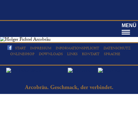
MENÜ
START
IMPRESSUM
INFORMATIONSPFLICHT
DATENSCHUTZ
ONLINESHOP
DOWNLOADS
LINKS
KONTAKT
SPRACHE
Arcobräu. Geschmack, der verbindet.