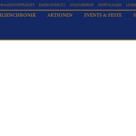
ORMATIONSPFLICHT
DATENSCHUTZ
ONLINESHOP
DOWNLOADS
LINK
ILIENCHRONIK
AKTIONEN
EVENTS & FESTE