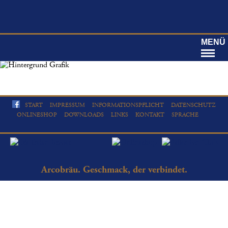
MENÜ
START
IMPRESSUM
INFORMATIONSPFLICHT
DATENSCHUTZ
ONLINESHOP
DOWNLOADS
LINKS
KONTAKT
SPRACHE
Arcobräu. Geschmack, der verbindet.