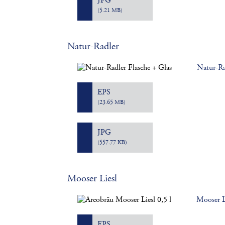
JPG
(5.21 MB)
Natur-Radler
Natur-Ra
EPS
(23.65 MB)
JPG
(557.77 KB)
Mooser Liesl
Mooser Li
EPS