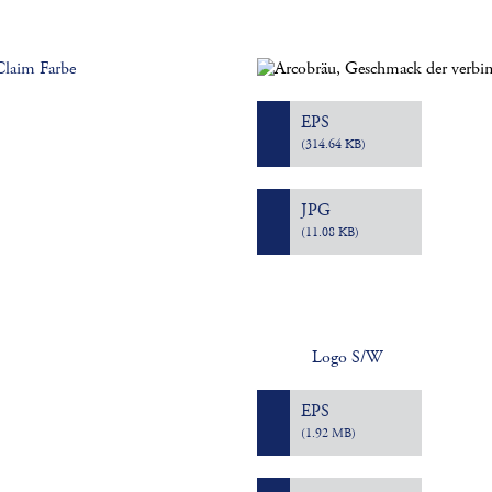
Claim Farbe
EPS
(314.64 KB)
JPG
(11.08 KB)
Logo S/W
EPS
(1.92 MB)