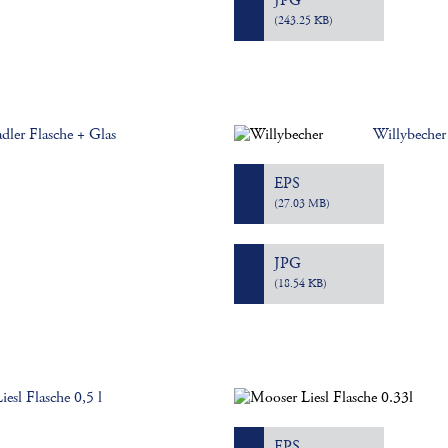
JPG
(243.25 KB)
dler Flasche + Glas
Willybecher
EPS
(27.03 MB)
JPG
(18.54 KB)
esl Flasche 0,5 l
EPS