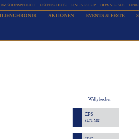
ORMATIONSPFLICHT
DATENSCHUTZ
ONLINESHOP
DOWNLOADS
LINK
ILIENCHRONIK
AKTIONEN
EVENTS & FESTE
Willybecher
EPS
(1.71 MB)