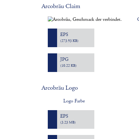
Arcobräu Claim
EPS
(273.93 KB)
JPG
(10.22 KB)
Arcobräu Logo
Logo Farbe
EPS
(3.23 MB)