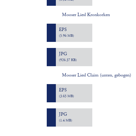
Mooser Liesl Kronkorken
EPS
(5.96 MB)
JPG
(926.37 KB)
Mooser Liesl Claim (unten, gebogen)
EPS
(3.65 MB)
JPG
(1.4 MB)