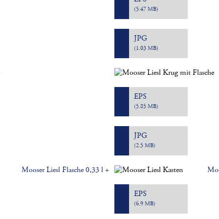
(5.47 MB)
JPG
(1.03 MB)
g
EPS
(5.85 MB)
JPG
(2.5 MB)
Mooser Liesl Flasche 0,33 l +
Moo
EPS
(6.9 MB)