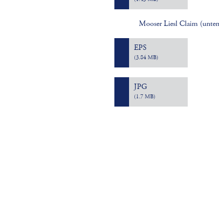
Mooser Liesl Claim (unten
EPS
(3.84 MB)
JPG
(1.7 MB)