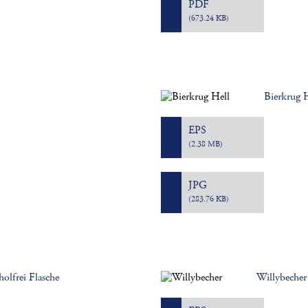
PDF
(673.24 KB)
Bierkrug 
EPS
(2.38 MB)
JPG
(283.76 KB)
holfrei Flasche
Willybecher