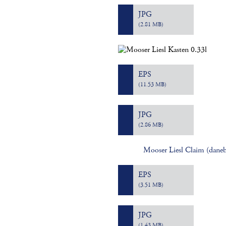
JPG
(2.81 MB)
EPS
(11.53 MB)
JPG
(2.86 MB)
Mooser Liesl Claim (dane
EPS
(3.51 MB)
JPG
(1.43 MB)