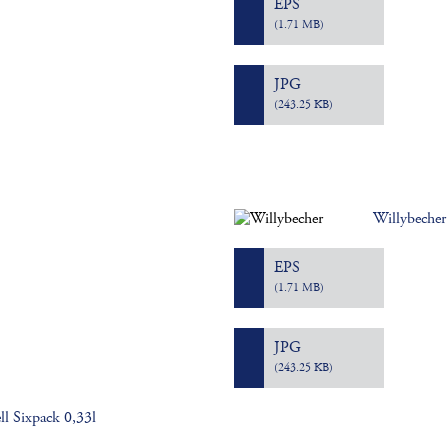
EPS
(1.71 MB)
JPG
(243.25 KB)
Willybecher
EPS
(1.71 MB)
JPG
(243.25 KB)
ll Sixpack 0,33l