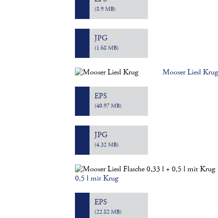
(8.9 MB)
JPG
(1.68 MB)
Mooser Liesl Kru
EPS
(40.97 MB)
JPG
(4.32 MB)
0,5 l mit Krug
EPS
(22.82 MB)