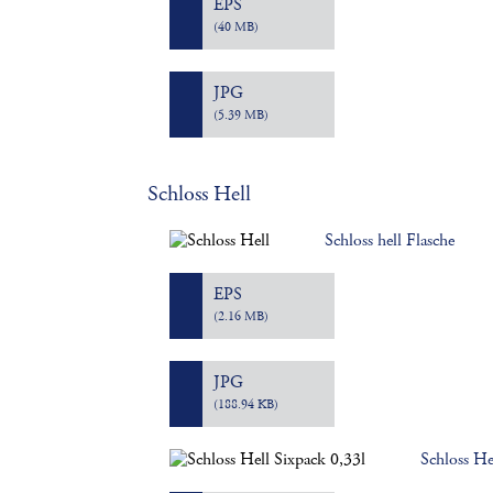
EPS
(40 MB)
JPG
(5.39 MB)
Schloss Hell
Schloss hell Flasche
EPS
(2.16 MB)
JPG
(188.94 KB)
Schloss He